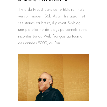
À MON ENFANCE »
Il y a du Proust dans cette histoire, mais
version modem 56k. Avant Instagram et
ses stories calibrées, il y avait Skyblog :
une plateforme de blogs personnels, reine
incontestée du Web français au tournant
des années 2000, où l'on