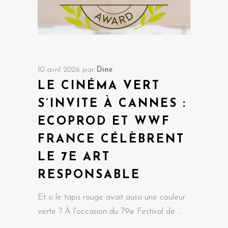
10 avril 2026
par
Dine
LE CINÉMA VERT
S’INVITE À CANNES :
ECOPROD ET WWF
FRANCE CÉLÈBRENT
LE 7E ART
RESPONSABLE
Et si le tapis rouge avait aussi une couleur
verte ? À l'occasion du 79e Festival de