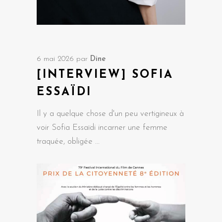
6 mai 2026
par
Dine
[INTERVIEW] SOFIA
ESSAÏDI
Il y a quelque chose d'un peu vertigineux à
voir Sofia Essaïdi incarner une femme
traquée, obligée