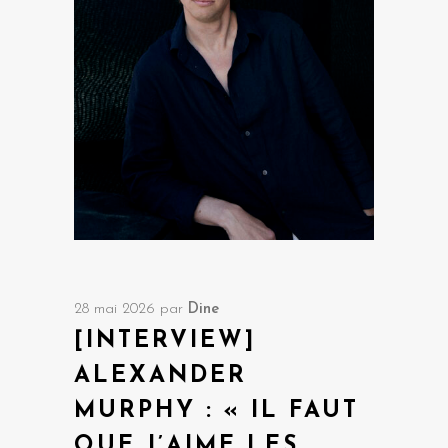
28 mai 2026
par
Dine
[INTERVIEW]
ALEXANDER
MURPHY : « IL FAUT
QUE J’AIME LES