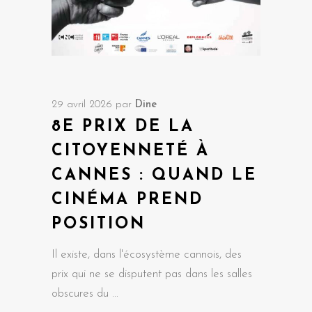
29 avril 2026
par
Dine
8E PRIX DE LA
CITOYENNETÉ À
CANNES : QUAND LE
CINÉMA PREND
POSITION
Il existe, dans l'écosystème cannois, des
prix qui ne se disputent pas dans les salles
obscures du