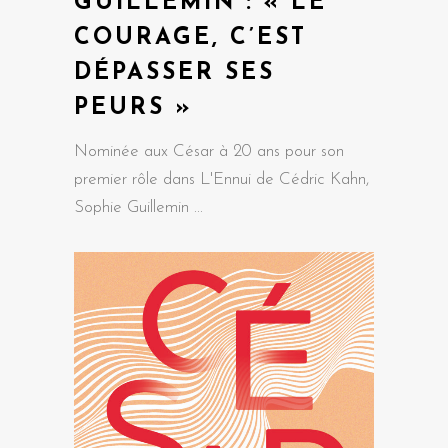
GUILLEMIN : « LE
COURAGE, C’EST
DÉPASSER SES
PEURS »
Nominée aux César à 20 ans pour son
premier rôle dans L'Ennui de Cédric Kahn,
Sophie Guillemin