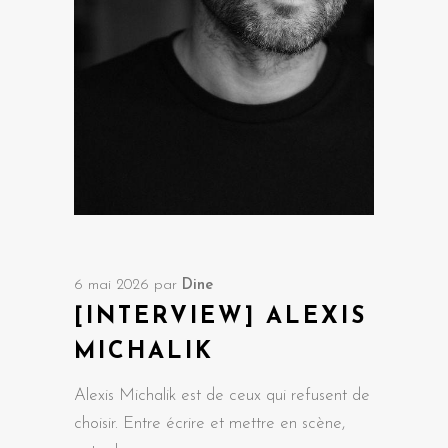
6 mai 2026
par
Dine
[INTERVIEW] ALEXIS
MICHALIK
Alexis Michalik est de ceux qui refusent de
choisir. Entre écrire et mettre en scène,