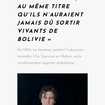
AU MÊME TITRE
QU’ILS N’AURAIENT
JAMAIS DÛ SORTIR
VIVANTS DE
BOLIVIE
»
En 1966, six hommes quittent Cuba pour
rejoindre Che Guevara en Bolivie, où le
révolutionnaire argentin ambitionne