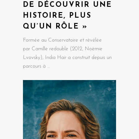
DE DÉCOUVRIR UNE
HISTOIRE, PLUS
QU’UN RÔLE »
Formée au Conservatoire et révélée
par Camille redouble (2012, Noémie
Lvovsky), India Hair a construit depuis un
parcours à