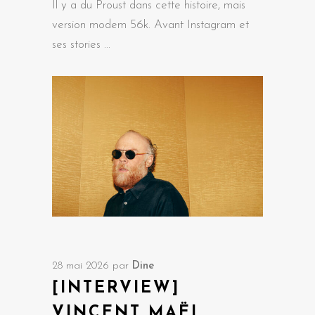
Il y a du Proust dans cette histoire, mais
version modem 56k. Avant Instagram et
ses stories
28 mai 2026
par
Dine
[INTERVIEW]
VINCENT MAËL