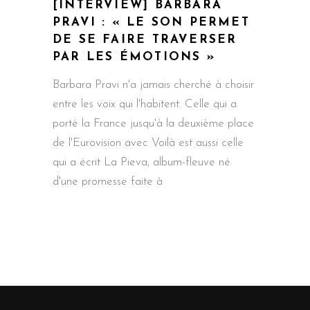
[INTERVIEW] BARBARA
PRAVI : « LE SON PERMET
DE SE FAIRE TRAVERSER
PAR LES ÉMOTIONS »
Barbara Pravi n'a jamais cherché à choisir
entre les voix qui l'habitent. Celle qui a
porté la France jusqu'à la deuxième place
de l'Eurovision avec Voilà est aussi celle
qui a écrit La Pieva, album-fleuve né
d'une promesse faite à