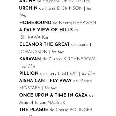
ARCHE
de Stéphane DEMOUSTIER
URCHIN
de Harris DICKINSON |
1er
film
HOMEBOUND
de Neeraj GHAYWAN
A PALE VIEW OF HILLS
de
ISHIKAWA Kei
ELEANOR THE GREAT
de Scarlett
JOHANSSON |
1er film
KARAVAN
de Zuzana KIRCHNEROVA
|
1er film
PILLION
de Harry LIGHTON |
1er film
AISHA CAN’T FLY AWAY
de Morad
MOSTAFA |
1er film
ONCE UPON A TIME IN GAZA
de
Arab et Tarzan NASSER
THE PLAGUE
de Charlie POLINGER