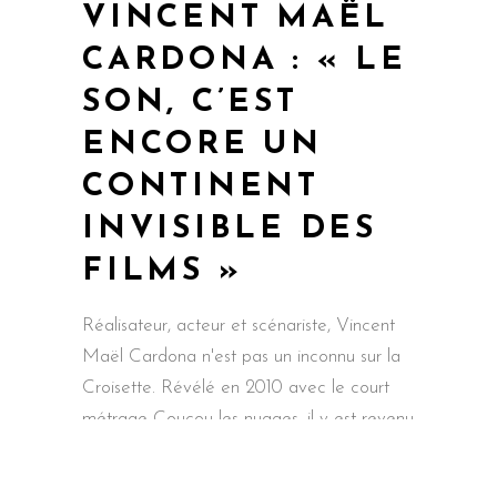
VINCENT MAËL
CARDONA : « LE
SON, C’EST
ENCORE UN
CONTINENT
INVISIBLE DES
FILMS »
Réalisateur, acteur et scénariste, Vincent
Maël Cardona n'est pas un inconnu sur la
Croisette. Révélé en 2010 avec le court
métrage Coucou-les-nuages, il y est revenu
en 2021 avec Les Magnétiques, fable
sonore et nostalgique sur le crépuscule des