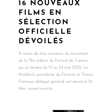
16 NOUVEAUX
FILMS EN
SÉLECTION
OFFICIELLE
DÉVOILÉS
À moins de trois semaines du lancement
de la 78e édition du Festival de Cannes,
qui se tiendra du 13 au 24 mai 2025, Iris
Knobloch, présidente du Festival, et Thierry
Frémaux, délégué général, ont annoncé 16
films venant enrichir