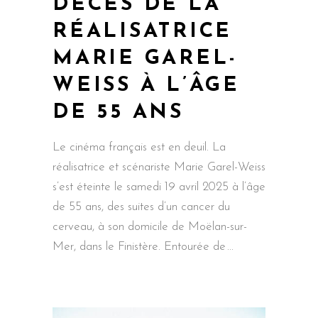
DÉCÈS DE LA
RÉALISATRICE
MARIE GAREL-
WEISS À L’ÂGE
DE 55 ANS
Le cinéma français est en deuil. La
réalisatrice et scénariste Marie Garel-Weiss
s’est éteinte le samedi 19 avril 2025 à l’âge
de 55 ans, des suites d’un cancer du
cerveau, à son domicile de Moëlan-sur-
Mer, dans le Finistère. Entourée de