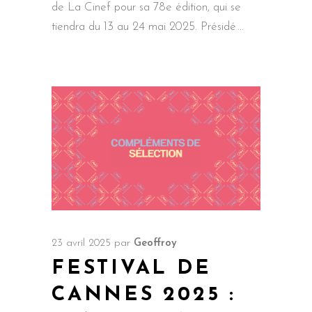
de La Cinef pour sa 78e édition, qui se
tiendra du 13 au 24 mai 2025. Présidé
23 avril 2025
par
Geoffroy
FESTIVAL DE
CANNES 2025 :