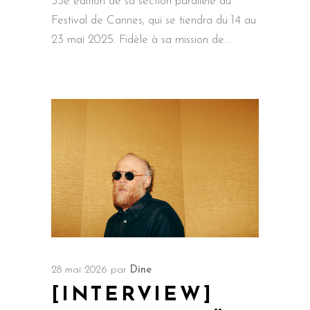
33e édition de sa section parallèle au
Festival de Cannes, qui se tiendra du 14 au
23 mai 2025. Fidèle à sa mission de
28 mai 2026
par
Dine
[INTERVIEW]