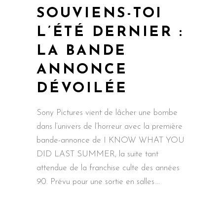
SOUVIENS-TOI
L’ÉTÉ DERNIER :
LA BANDE
ANNONCE
DÉVOILÉE
Sony Pictures vient de lâcher une bombe
dans l’univers de l’horreur avec la première
bande-annonce de I KNOW WHAT YOU
DID LAST SUMMER, la suite tant
attendue de la franchise culte des années
90. Prévu pour une sortie en salles