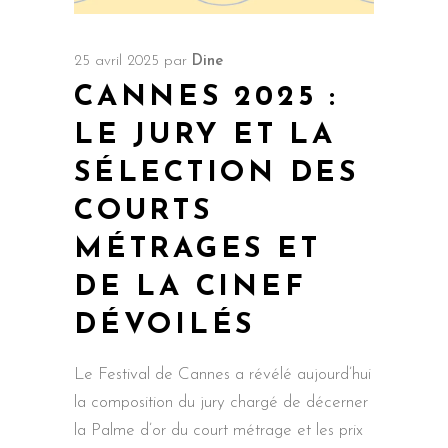
25 avril 2025
par
Dine
CANNES 2025 :
LE JURY ET LA
SÉLECTION DES
COURTS
MÉTRAGES ET
DE LA CINEF
DÉVOILÉS
Le Festival de Cannes a révélé aujourd’hui
la composition du jury chargé de décerner
la Palme d’or du court métrage et les prix