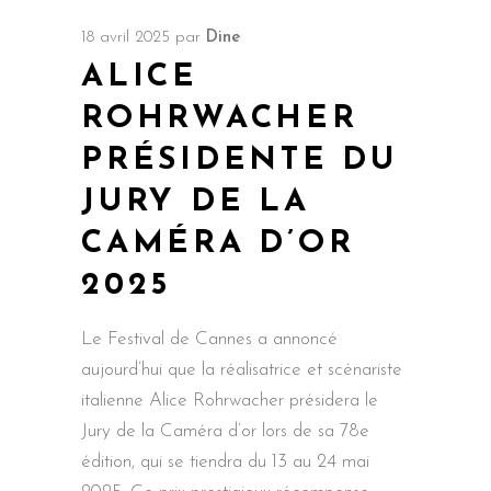
18 avril 2025
par
Dine
ALICE
ROHRWACHER
PRÉSIDENTE DU
JURY DE LA
CAMÉRA D’OR
2025
Le Festival de Cannes a annoncé
aujourd’hui que la réalisatrice et scénariste
italienne Alice Rohrwacher présidera le
Jury de la Caméra d’or lors de sa 78e
édition, qui se tiendra du 13 au 24 mai