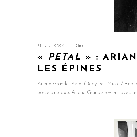
31 juillet 2026
par
Dine
«
PETAL
» : ARIA
LES ÉPINES
Ariana Grande, Petal (BabyDoll Music / Republi
porcelaine pop, Ariana Grande revient avec un