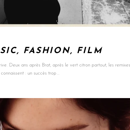
SIC, FASHION, FILM
 arrive. Deux ans après Brat, après le vert citron partout, les remi
 connaissent : un succès trop