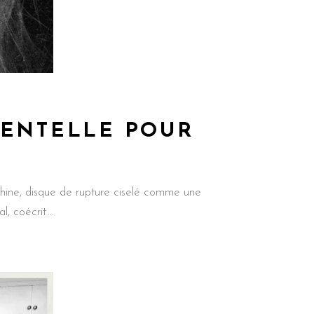
DENTELLE POUR
shine, disque de rupture ciselé comme une
l, coécrit