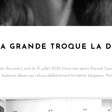
NA GRANDE TROQUE LA 
c Records), sorti le 31 juillet 2026 Deux ans après Eternal Sun
 huitième album qui refuse délibérément la même élégance. Peta