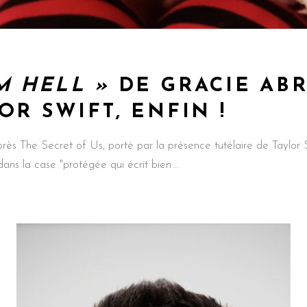
M HELL »
DE GRACIE ABR
OR SWIFT, ENFIN !
Après The Secret of Us, porté par la présence tutélaire de Taylo
ans la case "protégée qui écrit bien