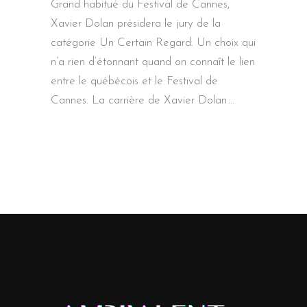
Grand habitué du Festival de Cannes,
Xavier Dolan présidera le jury de la
catégorie Un Certain Regard. Un choix qui
n’a rien d’étonnant quand on connaît le lien
entre le québécois et le Festival de
Cannes. La carrière de Xavier Dolan