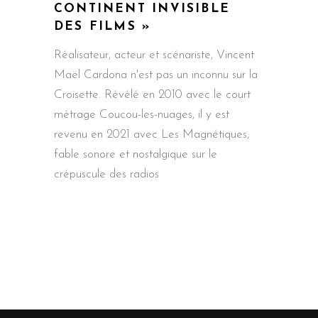
CONTINENT INVISIBLE
DES FILMS »
Réalisateur, acteur et scénariste, Vincent
Maël Cardona n'est pas un inconnu sur la
Croisette. Révélé en 2010 avec le court
métrage Coucou-les-nuages, il y est
revenu en 2021 avec Les Magnétiques,
fable sonore et nostalgique sur le
crépuscule des radios