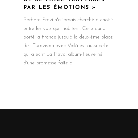
PAR LES ÉMOTIONS »
Barbara Pravi n'a jamais cherché à choisir
entre les voix qui l'habitent. Celle qui a
porté la France jusqu'à la deuxième place
de l'Eurovision avec Voilà est aussi celle
qui a écrit La Pieva, album-fleuve né
d'une promesse faite à