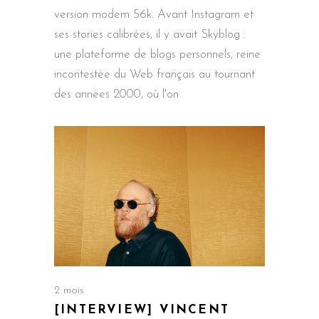
version modem 56k. Avant Instagram et
ses stories calibrées, il y avait Skyblog :
une plateforme de blogs personnels, reine
incontestée du Web français au tournant
des années 2000, où l'on
2 mois
[INTERVIEW] VINCENT