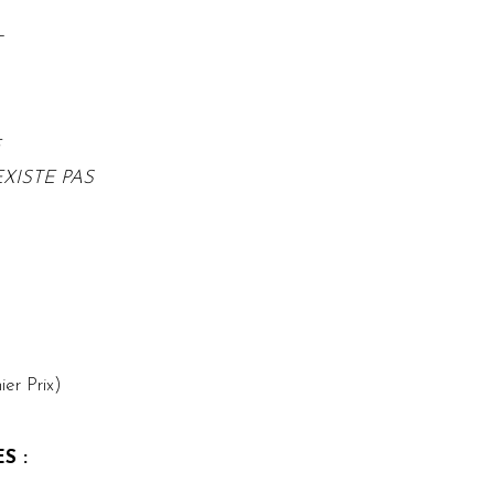
T
E
XISTE PAS
er Prix)
S :