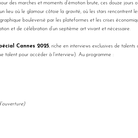
mour des marches et moments d’émotion brute, ces douze jours o
 lieu où le glamour côtoie la gravité, où les stars rencontrent les
raphique bouleversé par les plateformes et les crises économiques
ion et de célébration d’un septième art vivant et nécessaire.
spécial Cannes 2025
, riche en interviews exclusives de talents 
que talent pour accéder à l’interview). Au programme :
’ouverture)