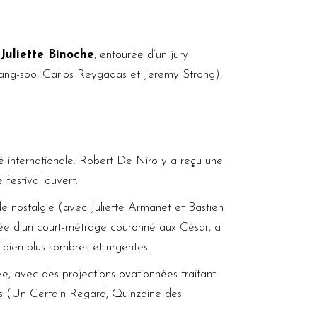
r
Juliette Binoche
, entourée d’un jury
Sang-soo, Carlos Reygadas et Jeremy Strong),
té internationale. Robert De Niro y a reçu une
festival ouvert.
e nostalgie (avec Juliette Armanet et Bastien
ptée d’un court-métrage couronné aux César, a
bien plus sombres et urgentes.
ave, avec des projections ovationnées traitant
èles (Un Certain Regard, Quinzaine des