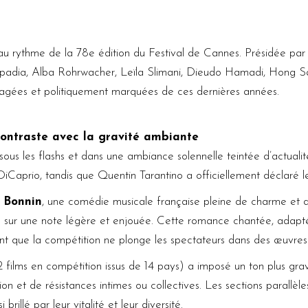
é au rythme de la 78e édition du Festival de Cannes. Présidée pa
 Kapadia, Alba Rohrwacher, Leïla Slimani, Dieudo Hamadi, Hong 
gagées et politiquement marquées de ces dernières années.
contraste avec la gravité ambiante
sous les flashs et dans une ambiance solennelle teintée d’actuali
aprio, tandis que Quentin Tarantino a officiellement déclaré le 
 Bonnin
, une comédie musicale française pleine de charme et d
vités sur une note légère et enjouée. Cette romance chantée, ada
t que la compétition ne plonge les spectateurs dans des œuvres 
(22 films en compétition issus de 14 pays) a imposé un ton plus gr
ion et de résistances intimes ou collectives. Les sections parall
brillé par leur vitalité et leur diversité.