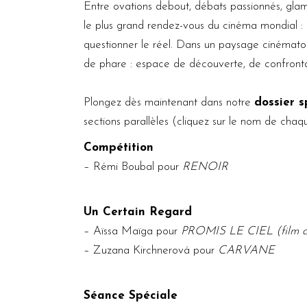
Entre ovations debout, débats passionnés, gla
le plus grand rendez-vous du cinéma mondial : un
questionner le réel. Dans un paysage cinématog
de phare : espace de découverte, de confrontat
Plongez dès maintenant dans notre
dossier 
sections parallèles (cliquez sur le nom de cha
Compétition
–
Rémi Boubal
pour
RENOIR
Un Certain Regard
–
Aïssa Maïga
pour
PROMIS LE CIEL (film d
–
Zuzana Kirchnerová
pour
CARVANE
Séance Spéciale