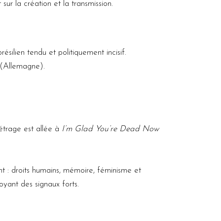
sur la création et la transmission.
silien tendu et politiquement incisif.
(Allemagne).
étrage est allée à
I’m Glad You’re Dead Now
nt : droits humains, mémoire, féminisme et
oyant des signaux forts.