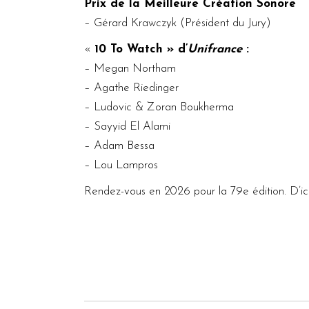
Prix de la Meilleure Création Sonore
–
Gérard Krawczyk
(Président du Jury)
«
10 To Watch » d’
Unifrance
:
–
Megan Northam
–
Agathe Riedinger
–
Ludovic & Zoran Boukherma
–
Sayyid El Alam
i
–
Adam Bessa
–
Lou Lampros
Rendez-vous en 2026 pour la 79e édition. D’ici l