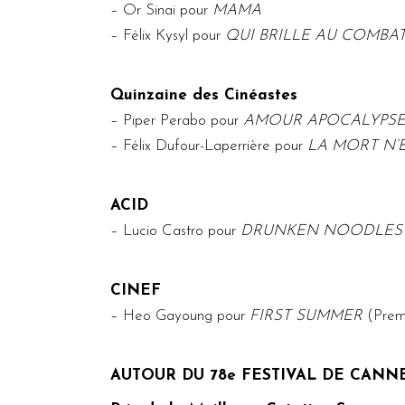
–
Or
Sinai
pour
MAMA
–
Félix Kysyl
pour
QUI BRILLE AU COMBA
Quinzaine des Cinéastes
–
Piper Perabo
pour
AMOUR APOCALYPS
–
Félix Dufour-Laperrière
pour
LA MORT N’E
ACID
–
Lucio Castro
pour
DRUNKEN NOODLES
CINEF
–
Heo Gayoung
pour
FIRST SUMMER
(Premi
AUTOUR DU 78e FESTIVAL DE CANNE