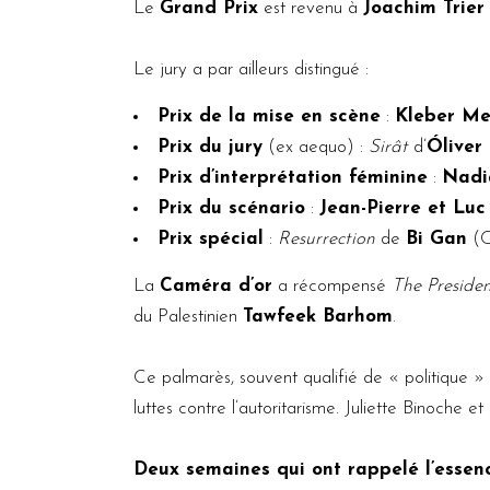
Le
Grand Prix
est revenu à
Joachim Trier
Le jury a par ailleurs distingué :
Prix de la mise en scène
:
Kleber Me
Prix du jury
(ex aequo) :
Sirât
d’
Óliver
Prix d’interprétation féminine
:
Nadia
Prix du scénario
:
Jean-Pierre et Lu
Prix spécial
:
Resurrection
de
Bi Gan
(C
La
Caméra d’or
a récompensé
The Presiden
du Palestinien
Tawfeek Barhom
.
Ce palmarès, souvent qualifié de « politique » 
luttes contre l’autoritarisme. Juliette Binoche 
Deux semaines qui ont rappelé l’esse