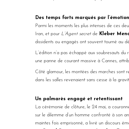
Des temps forts marqués par l’émotion 
Parmi les moments les plus intenses de ces de
Iran, et pour
L’Agent secret
de
Kleber Mend
dissidents ou engagés ont souvent tourné au déb
L’édition n’a pas échappé aux soubresauts du ré
une panne de courant massive à Cannes, attribué
Côté glamour, les montées des marches sont rest
dans les salles revenaient sans cesse à la grav
Un palmarès engagé et retentissant
La cérémonie de clôture, le 24 mai, a couronn
sur le dilemme d’un homme confronté à son anc
maintes fois emprisonné, a livré un discours émo