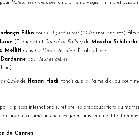
pour
Valeur sentimentale
, un drame norvégien intime et puissant 
ndonça Filho
pour
L’Agent secret
(O Agente Secreto), film bré
 Laxe
(Espagne) et
Sound of Falling
de
Mascha Schilinski
 Melliti
dans
La Petite dernière
d’Hafsia Herzi.
c Dardenne
pour
Jeunes mères
.
hine).
t’s Cake
de
Hasan Hadi
, tandis que la Palme d’or du court m
par la presse internationale, reflète les préoccupations du mome
et son jury ont assumé un choix exigeant artistiquement tout en env
nce de Cannes