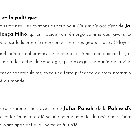
et la politique
ux semaines : les ovations debout pour
Un simple accident
de
Ja
onça Filho
, qui ont rapidement émergé comme des favoris. Le
at sur la liberté d’expression et les crises géopolitiques (Moyen
el : débats enflammés sur le rôle du cinéma face aux conflits, et
e à des actes de sabotage, qui a plongé une partie de la ville da
ées spectaculaires, avec une forte présence de stars internation
ité du monde.
é sans surprise mais avec force
Jafar Panahi
de la
Palme d’
ien tortionnaire a été salué comme un acte de résistance cinéma
uvant appelant à la liberté et à l’unité.