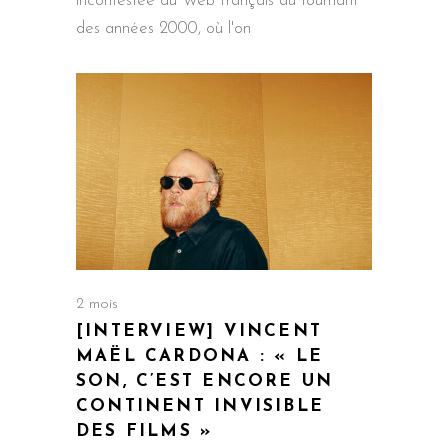
incontestée du Web français au tournant
des années 2000, où l'on
2 mois
[INTERVIEW] VINCENT
MAËL CARDONA : « LE
SON, C’EST ENCORE UN
CONTINENT INVISIBLE
DES FILMS »