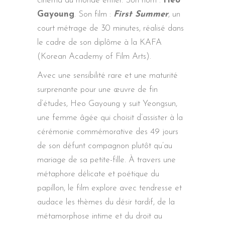
cinéma du monde entier. Son nom :
Heo
Gayoung
. Son film :
First Summer
, un
court métrage de 30 minutes, réalisé dans
le cadre de son diplôme à la KAFA
(Korean Academy of Film Arts).
Avec une sensibilité rare et une maturité
surprenante pour une œuvre de fin
d’études, Heo Gayoung y suit Yeongsun,
une femme âgée qui choisit d’assister à la
cérémonie commémorative des 49 jours
de son défunt compagnon plutôt qu’au
mariage de sa petite-fille. À travers une
métaphore délicate et poétique du
papillon, le film explore avec tendresse et
audace les thèmes du désir tardif, de la
métamorphose intime et du droit au