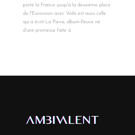
porté la France jusqu'à la deuxième place
de l'Eurovision avec Voilà est aussi celle
qui a écrit La Pieva, album-fleuve né
d'une promesse faite à