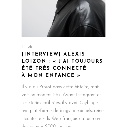
1 mois
[INTERVIEW] ALEXIS
LOIZON : « J’AI TOUJOURS
ÉTÉ TRÈS CONNECTÉ
À MON ENFANCE »
Il y a du Proust dans cette histoire, mais
version modem 56k. Avant Instagram et
ses stories calibrées, il y avait Skyblog :
une plateforme de blogs personnels, reine
incontestée du Web français au tournant
des années 2000, où l'on