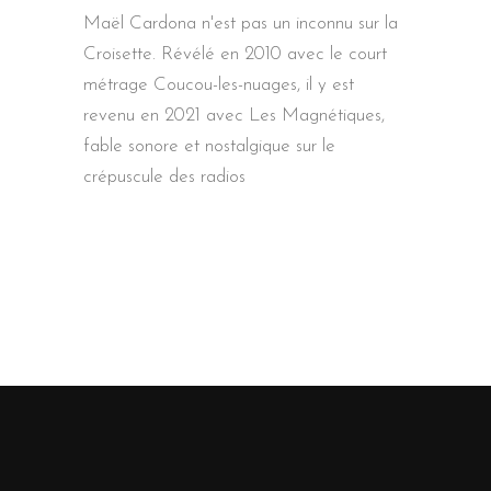
Maël Cardona n'est pas un inconnu sur la
Croisette. Révélé en 2010 avec le court
métrage Coucou-les-nuages, il y est
revenu en 2021 avec Les Magnétiques,
fable sonore et nostalgique sur le
crépuscule des radios