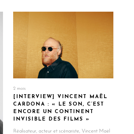
2 mois
[INTERVIEW] VINCENT MAËL
CARDONA : « LE SON, C’EST
ENCORE UN CONTINENT
INVISIBLE DES FILMS »
Réalisateur, acteur et scénariste, Vincent Maël