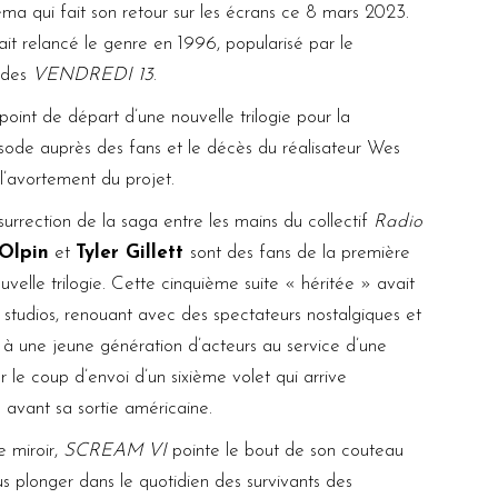
néma qui fait son retour sur les écrans ce 8 mars 2023.
vait relancé le genre en 1996, popularisé par le
 des
VENDREDI 13
.
int de départ d’une nouvelle trilogie pour la
isode auprès des fans et le décès du réalisateur Wes
l’avortement du projet.
ésurrection de la saga entre les mains du collectif
Radio
-Olpin
et
Tyler Gillett
sont des fans de la première
ouvelle trilogie. Cette cinquième suite « héritée » avait
 studios, renouant avec des spectateurs nostalgiques et
e à une jeune génération d’acteurs au service d’une
er le coup d’envoi d’un sixième volet qui arrive
s avant sa sortie américaine.
e miroir,
SCREAM VI
pointe le bout de son couteau
 plonger dans le quotidien des survivants des