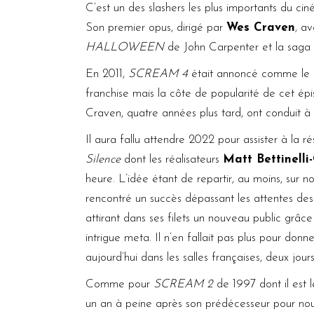
C’est un des slashers les plus importants du ci
Son premier opus, dirigé par
Wes Craven
, a
HALLOWEEN
de John Carpenter et la saga
En 2011,
SCREAM 4
était annoncé comme le po
franchise mais la côte de popularité de cet ép
Craven, quatre années plus tard, ont conduit à 
Il aura fallu attendre 2022 pour assister à la r
Silence
dont les réalisateurs
Matt Bettinelli
heure. L’idée étant de repartir, au moins, sur n
rencontré un succès dépassant les attentes des
attirant dans ses filets un nouveau public grâc
intrigue meta. Il n’en fallait pas plus pour donn
aujourd’hui dans les salles françaises, deux jour
Comme pour
SCREAM 2
de 1997 dont il est l
un an à peine après son prédécesseur pour nous