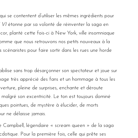
i se contentent d’utiliser les mêmes ingrédients pour
 VI
étonne par sa volonté de réinventer la saga en
r, planté cette fois-ci à New York, ville insomniaque
 pomme que nous retrouvons nos petits nouveaux à la
 scénaristes pour faire sortir dans les rues une horde
bilise sans trop désarçonner son spectateur et joue sur
nnage très apprécié des fans et un hommage à tous les
verture, pleine de surprises, enchante et déroute
e malgré son excentricité. Le ton est toujours dominé
ues pointues, de mystère à élucider, de morts
ur ne délaisse jamais.
e Campbell, légendaire « scream queen » de la saga
dotique. Pour la première fois, celle qui prête ses