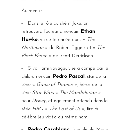
Au menu :
Dans le rôle du shérif Jake, on
retrouvera l’acteur américain
Ethan
Hawke
, vu cette année dans «
The
Northman
» de Robert Eggers et «
The
Black Phone
» de Scott Derrickson.
Silva, l’ami voyageur, sera campé par le
chilo-américain
Pedro Pascal
, star de la
série «
Game of Thrones
», héros de la
série
Star Wars
«
The Mandalorian
»
pour
Disney
, et également attendu dans la
série
HBO
«
The Last of Us
», tiré du
célèbre jeu vidéo du même nom.
Pedro Casablanc
, l’inoubliable Mario