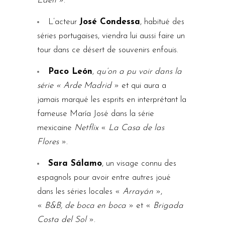
Edén
».
L’acteur
José Condessa
, habitué des
séries portugaises, viendra lui aussi faire un
tour dans ce désert de souvenirs enfouis.
Paco León
,
qu’on a pu voir dans la
série « Arde Madrid
» et qui aura a
jamais marqué les esprits en interprétant la
fameuse María José dans la série
mexicaine
Netflix
«
La Casa de las
Flores
».
Sara Sálamo
, un visage connu des
espagnols pour avoir entre autres joué
dans les séries locales «
Arrayán
»,
«
B&B, de boca en boca
» et «
Brigada
Costa del Sol
»
.