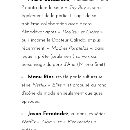
Zapata dans la série «
Toy Boy
», sera
également de la partie. Il s’agit de sa
troisième collaboration avec Pedro
Almodóvar après «
Douleur et Gloire
»
où il incarne le Docteur Galindo, et plus
récemment, «
Madres Paralelas
», dans
lequel il prête (seulement) sa voix au
personnage du père d’Ana (Milena Smit).
Manu Ríos
, révélé par la sulfureuse
série
Netflix
«
Elite
» et propulsé au rang
d’icône de mode en seulement quelques
épisodes.
Jason Fernández
, vu dans les séries
Netflix
«
Alba
» et «
Bienvenidos a