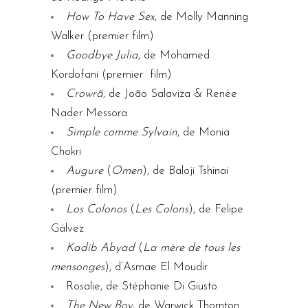
How To Have Sex
, de Molly Manning
Walker (premier film)
Goodbye Julia
, de Mohamed
Kordofani (premier film)
Crowrã
, de João Salaviza & Renée
Nader Messora
Simple comme Sylvain
, de Monia
Chokri
Augure
(
Omen
), de Baloji Tshinai
(premier film)
Los Colonos
(
Les Colons
), de Felipe
Gálvez
Kadib Abyad
(
La mère de tous les
mensonges
), d’Asmae El Moudir
Rosalie, de Stéphanie Di Giusto
The New Boy
, de Warwick Thornton