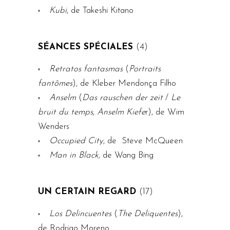
Kubi
, de Takeshi Kitano
SÉANCES SPÉCIALES
(4)
Retratos fantasmas
(
Portraits
fantômes
), de Kleber Mendonça Filho
Anselm
(
Das rauschen der zeit
/
Le
bruit du temps,
Anselm Kiefe
r), de Wim
Wenders
Occupied City
, de Steve McQueen
Man in Black,
de Wang Bing
UN CERTAIN REGARD
(17)
Los Delincuentes
(
The Deliquentes
),
de Rodrigo Moreno