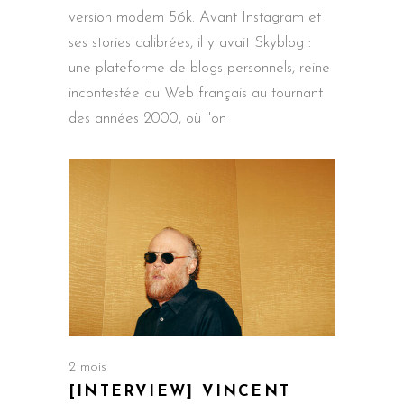
version modem 56k. Avant Instagram et
ses stories calibrées, il y avait Skyblog :
une plateforme de blogs personnels, reine
incontestée du Web français au tournant
des années 2000, où l'on
2 mois
[INTERVIEW] VINCENT