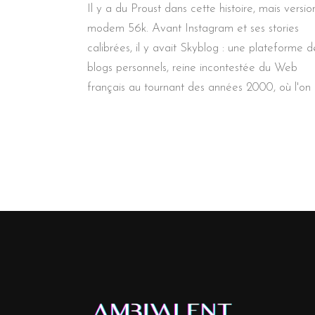
Il y a du Proust dans cette histoire, mais versio
modem 56k. Avant Instagram et ses stories
calibrées, il y avait Skyblog : une plateforme d
blogs personnels, reine incontestée du Web
français au tournant des années 2000, où l'on