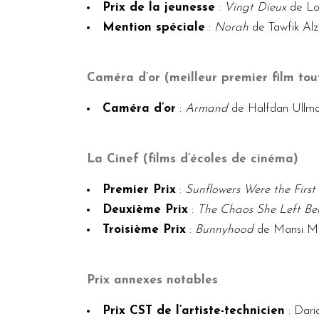
Prix de la jeunesse
:
Vingt Dieux
de Lou
Mention spéciale
:
Norah
de Tawfik Alz
Caméra d’or (meilleur premier film tou
Caméra d’or
:
Armand
de Halfdan Ullma
La Cinef (films d’écoles de cinéma)
Premier Prix
:
Sunflowers Were the Firs
Deuxième Prix
:
The Chaos She Left Be
Troisième Prix
:
Bunnyhood
de Mansi M
Prix annexes notables
Prix CST de l’artiste-technicien
: Dari