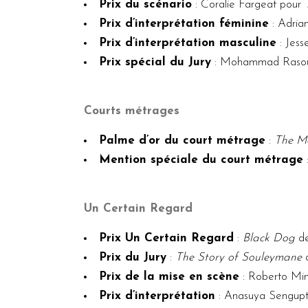
Prix du scénario
: Coralie Fargeat pour
Prix d’interprétation féminine
: Adria
Prix d’interprétation masculine
: Jes
Prix spécial du Jury
: Mohammad Rasou
Courts métrages
Palme d’or du court métrage
:
The M
Mention spéciale du court métrage
Un Certain Regard
Prix Un Certain Regard
:
Black Dog
de
Prix du Jury
:
The Story of Souleymane
d
Prix de la mise en scène
: Roberto Min
Prix d’interprétation
: Anasuya Sengup