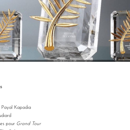
s
 Payal Kapadia
diard
es pour
Grand Tour