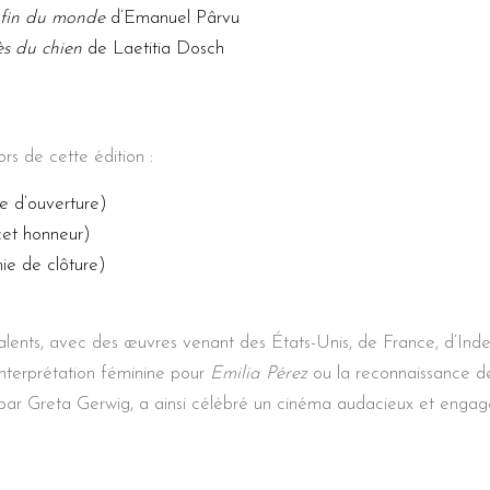
a fin du monde
d’Emanuel Pârvu
ès du chien
de Laetitia Dosch
rs de cette édition :
e d’ouverture)
cet honneur)
ie de clôture)
alents, avec des œuvres venant des États-Unis, de France, d’Inde
interprétation féminine pour
Emilia Pérez
ou la reconnaissance 
 par Greta Gerwig, a ainsi célébré un cinéma audacieux et engag