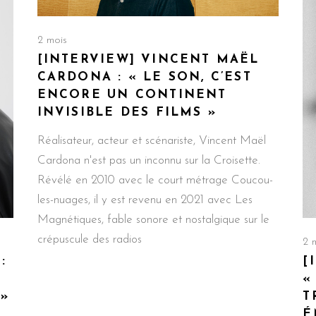
2 mois
[INTERVIEW] VINCENT MAËL
CARDONA : « LE SON, C’EST
ENCORE UN CONTINENT
INVISIBLE DES FILMS »
Réalisateur, acteur et scénariste, Vincent Maël
Cardona n'est pas un inconnu sur la Croisette.
Révélé en 2010 avec le court métrage Coucou-
les-nuages, il y est revenu en 2021 avec Les
Magnétiques, fable sonore et nostalgique sur le
crépuscule des radios
2 
:
[
«
»
T
É