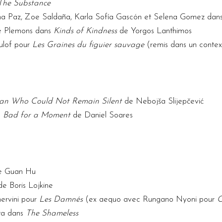
The Substance
na Paz, Zoe Saldaña, Karla Sofía Gascón et Selena Gomez dan
se Plemons dans
Kinds of Kindness
de Yorgos Lanthimos
lof pour
Les Graines du figuier sauvage
(remis dans un contexte
an Who Could Not Remain Silent
de Nebojša Slijepčević
:
Bad for a Moment
de Daniel Soares
 Guan Hu
e Boris Lojkine
ervini pour
Les Damnés
(ex aequo avec Rungano Nyoni pour
O
ta dans
The Shameless