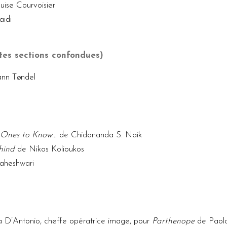
ise Courvoisier
aidi
tes sections confondues)
nn Tøndel
t Ones to Know…
de Chidananda S. Naik
hind
de Nikos Kolioukos
aheshwari
a D’Antonio, cheffe opératrice image, pour
Parthenope
de Paolo