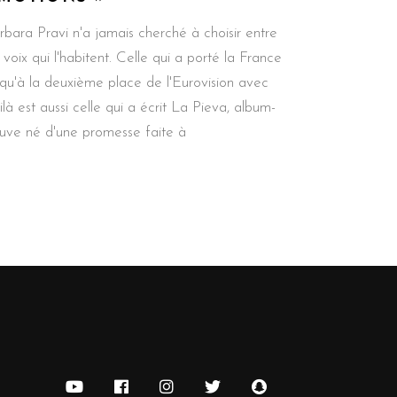
rbara Pravi n'a jamais cherché à choisir entre
s voix qui l'habitent. Celle qui a porté la France
squ'à la deuxième place de l'Eurovision avec
ilà est aussi celle qui a écrit La Pieva, album-
euve né d'une promesse faite à