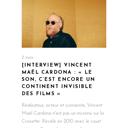
2 mois
[INTERVIEW] VINCENT
MAËL CARDONA : « LE
SON, C’EST ENCORE UN
CONTINENT INVISIBLE
DES FILMS »
Réalisateur, acteur et scénariste, Vincent
Maël Cardona n'est pas un inconnu sur la
Croisette. Révélé en 2010 avec le court