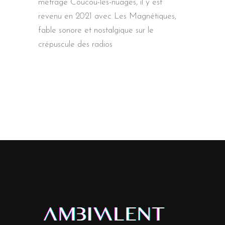
métrage Coucou-les-nuages, il y est
revenu en 2021 avec Les Magnétiques,
fable sonore et nostalgique sur le
crépuscule des radios