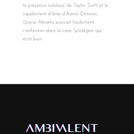
la présence tutélaire de Taylor Swift et le
supplément d'âme d'Aaron Dessner,
Gracie Abrams pouvait facilement
s'enfermer dans la case "protégée qui
écrit bien