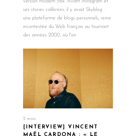
version modem 56k. Avant Instagram et
ses stories calibrées, il y avait Skyblog :
une plateforme de blogs personnels, reine
incontestée du Web français au tournant
des années 2000, où l'on
2 mois
[INTERVIEW] VINCENT
MAËL CARDONA : « LE