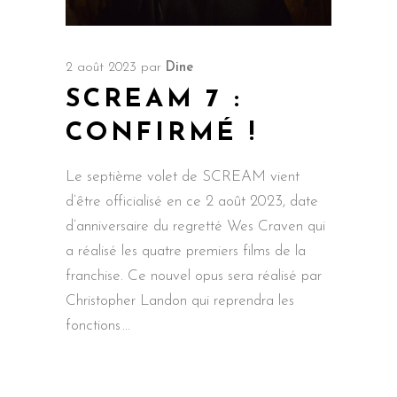
2 août 2023
par
Dine
SCREAM 7 :
CONFIRMÉ !
Le septième volet de SCREAM vient
d’être officialisé en ce 2 août 2023, date
d’anniversaire du regretté Wes Craven qui
a réalisé les quatre premiers films de la
franchise. Ce nouvel opus sera réalisé par
Christopher Landon qui reprendra les
fonctions