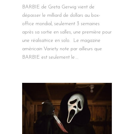
BARBIE de Greta Gerwig vient de
dépasser le milliard de dollars au box-
office mondial, seulement 3 semaines
après sa sortie en salles, une première pour
une réalisatrice en solo. Le magazine
américain Variety note par ailleurs que
BARBIE est seulement le