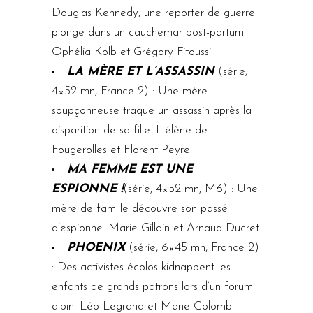
Douglas Kennedy, une reporter de guerre
plonge dans un cauchemar post-partum.
Ophélia Kolb et Grégory Fitoussi.
LA MÈRE ET L’ASSASSIN
(série,
4×52 mn, France 2) : Une mère
soupçonneuse traque un assassin après la
disparition de sa fille. Hélène de
Fougerolles et Florent Peyre.
MA FEMME EST UNE
ESPIONNE !
(série, 4×52 mn, M6) : Une
mère de famille découvre son passé
d’espionne. Marie Gillain et Arnaud Ducret.
PHOENIX
(série, 6×45 mn, France 2)
: Des activistes écolos kidnappent les
enfants de grands patrons lors d’un forum
alpin. Léo Legrand et Marie Colomb.