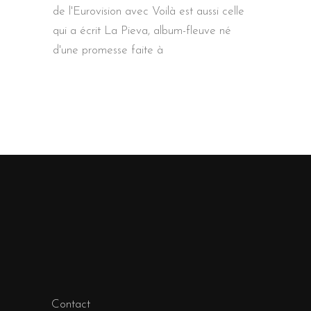
de l'Eurovision avec Voilà est aussi celle
qui a écrit La Pieva, album-fleuve né
d'une promesse faite à
Contact