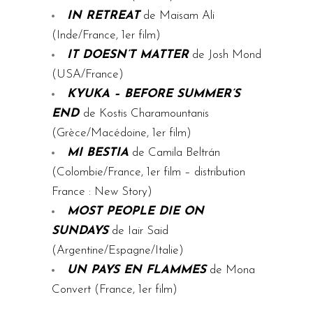
IN RETREAT
de Maisam Ali
(Inde/France, 1er film)
IT DOESN’T MATTER
de Josh Mond
(USA/France)
KYUKA – BEFORE SUMMER’S
END
de Kostis Charamountanis
(Grèce/Macédoine, 1er film)
MI BESTIA
de Camila Beltrán
(Colombie/France, 1er film – distribution
France : New Story)
MOST PEOPLE DIE ON
SUNDAYS
de Iair Said
(Argentine/Espagne/Italie)
UN PAYS EN FLAMMES
de Mona
Convert (France, 1er film)