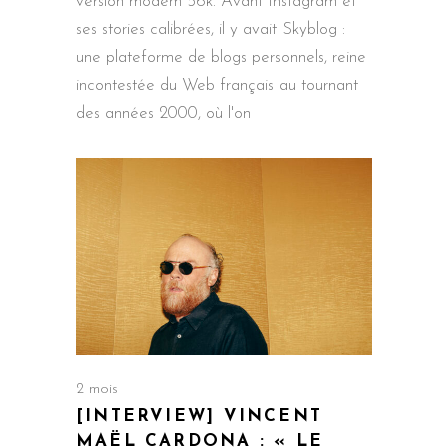
version modem 56k. Avant Instagram et
ses stories calibrées, il y avait Skyblog :
une plateforme de blogs personnels, reine
incontestée du Web français au tournant
des années 2000, où l'on
2 mois
[INTERVIEW] VINCENT
MAËL CARDONA : « LE