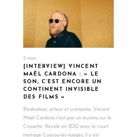
2 mois
[INTERVIEW] VINCENT
MAËL CARDONA : « LE
SON, C’EST ENCORE UN
CONTINENT INVISIBLE
DES FILMS »
Réalisateur, acteur et scénariste, Vincent
Maël Cardona n'est pas un inconnu sur la
Croisette. Révélé en 2010 avec le court
métrage Coucou-les-nuages, il y est