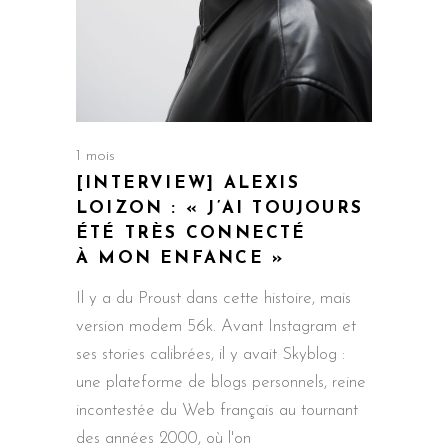
1 mois
[INTERVIEW] ALEXIS
LOIZON : « J’AI TOUJOURS
ÉTÉ TRÈS CONNECTÉ
À MON ENFANCE »
Il y a du Proust dans cette histoire, mais
version modem 56k. Avant Instagram et
ses stories calibrées, il y avait Skyblog :
une plateforme de blogs personnels, reine
incontestée du Web français au tournant
des années 2000, où l'on