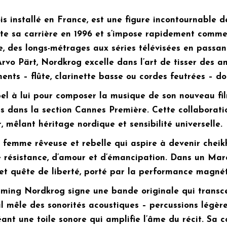
 installé en France, est une figure incontournable d
te sa carrière en 1996 et s’impose rapidement comme u
e, des longs-métrages aux séries télévisées en passa
Arvo Pärt, Nordkrog excelle dans l’art de tisser des 
uments – flûte, clarinette basse ou cordes feutrées – 
pel à lui pour composer la musique de son nouveau fi
s dans la section Cannes Première. Cette collaborat
, mêlant héritage nordique et sensibilité universelle.
ne femme rêveuse et rebelle qui aspire à devenir cheik
résistance, d’amour et d’émancipation. Dans un Maroc 
e et quête de liberté, porté par la performance magnét
ing Nordkrog signe une bande originale qui transcend
il mêle des sonorités acoustiques – percussions légèr
éant une toile sonore qui amplifie l’âme du récit. Sa 