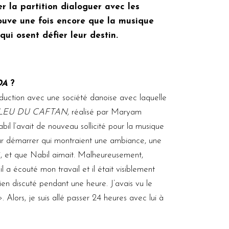
r la partition dialoguer avec les
prouve une fois encore que la musique
ui osent défier leur destin.
DA
?
roduction avec une société danoise avec laquelle
LEU DU CAFTAN,
réalisé par Maryam
l l’avait de nouveau sollicité pour la musique
ur démarrer qui montraient une ambiance, une
ussi, et que Nabil aimait. Malheureusement,
l a écouté mon travail et il était visiblement
ien discuté pendant une heure. J’avais vu le
. Alors, je suis allé passer 24 heures avec lui à