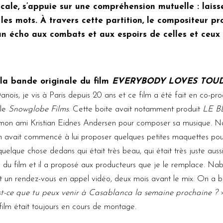
ale, s’appuie sur une compréhension mutuelle : laisse
 les mots. À travers cette partition, le compositeur 
un écho aux combats et aux espoirs de celles et ceux q
la bande originale du film
EVERYBODY LOVES TOU
anois, je vis à Paris depuis 20 ans et ce film a été fait en co-p
lle
Snowglobe Films
. Cette boite avait notamment produit
LE B
mon ami Kristian Eidnes Andersen pour composer sa musique. Nabi
an avait commencé à lui proposer quelques petites maquettes po
it quelque chose dedans qui était très beau, qui était très juste a
ue du film et il a proposé aux producteurs que je le remplace. Nabi
ait un rendez-vous en appel vidéo, deux mois avant le mix. On a b
t-ce que tu peux venir à Casablanca la semaine prochaine ?
»
film était toujours en cours de montage.