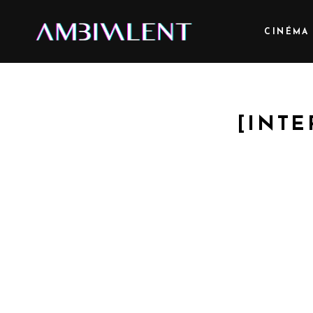
CINÉMA
[INT