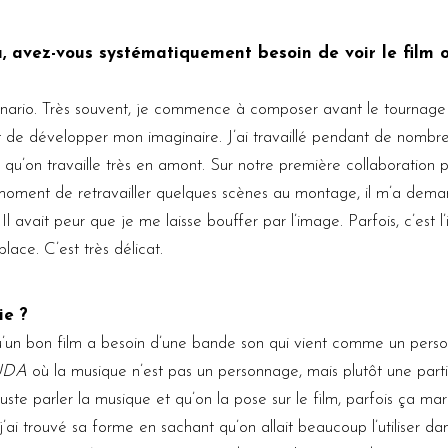
 avez-vous systématiquement besoin de voir le film o
scénario. Très souvent, je commence à composer avant le tournage
t de développer mon imaginaire. J’ai travaillé pendant de nombre
s qu’on travaille très en amont. Sur notre première collaboration 
oment de retravailler quelques scènes au montage, il m’a dema
). Il avait peur que je me laisse bouffer par l’image. Parfois, c’est 
ace. C’est très délicat.
ie ?
un bon film a besoin d’une bande son qui vient comme un person
UDA
où la musique n’est pas un personnage, mais plutôt une par
sse juste parler la musique et qu’on la pose sur le film, parfois ça
j’ai trouvé sa forme en sachant qu’on allait beaucoup l’utiliser dans