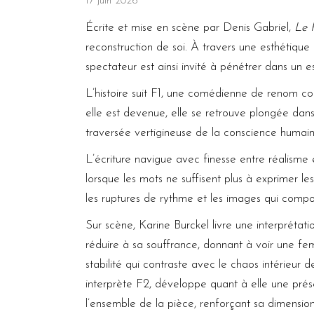
17 juin 2026
Écrite et mise en scène par Denis Gabriel,
Le 
reconstruction de soi. À travers une esthétique 
spectateur est ainsi invité à pénétrer dans un e
L’histoire suit F1, une comédienne de renom co
elle est devenue, elle se retrouve plongée dan
traversée vertigineuse de la conscience humain
L’écriture navigue avec finesse entre réalisme 
lorsque les mots ne suffisent plus à exprimer le
les ruptures de rythme et les images qui compos
Sur scène, Karine Burckel livre une interprétati
réduire à sa souffrance, donnant à voir une f
stabilité qui contraste avec le chaos intérieur 
interprète F2, développe quant à elle une prése
l’ensemble de la pièce, renforçant sa dimensio