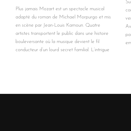
Su
Plus jamais Mozart est un spectacle musical
co
adapté du roman de Michael Morpurgo et mis
ve
en scène par Jean-Louis Kamoun. Quatre
Av
artistes transportent le public dans une histoire
par
bouleversante où la musique devient le fil
em
conducteur d’un lourd secret familial. L’intrigue