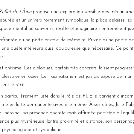
Reflet de l’Âme
propose une exploration sensible des mécanisme
épurée et un univers fortement symbolique, la pièce délaisse les ef
space mental où souvenirs, réalité et imaginaire s’entremêlent jusq
nfrontée à une perte brutale de mémoire. Privée d’une partie de 
s une quête intérieure aussi douloureuse que nécessaire. Ce poi
e.
et onirisme. Les dialogues, parfois très concrets, laissent progr
s blessures enfouies. Le traumatisme n’est jamais exposé de manière
ent le récit.
on particulièrement juste dans le rôle de F1. Elle parvient à incar
emme en lutte permanente avec elle-même. À ses côtés, Julie Fab
de l’héroïne. Sa présence discrète mais affirmée participe à l’équi
nce plus mystérieuse. Entre proximité et distance, son personnage
n psychologique et symbolique.