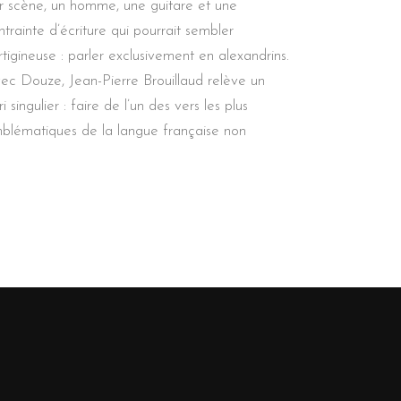
r scène, un homme, une guitare et une
ntrainte d’écriture qui pourrait sembler
rtigineuse : parler exclusivement en alexandrins.
ec Douze, Jean-Pierre Brouillaud relève un
i singulier : faire de l’un des vers les plus
blématiques de la langue française non