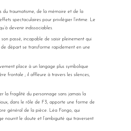
s du traumatisme, de la mémoire et de la
fets spectaculaires pour privilégier l’intime. Le
u’à devenir indissociables.
son passé, incapable de saisir pleinement qui
nt de départ se transforme rapidement en une
essivement place à un langage plus symbolique
 frontale ; il affleure à travers les silences,
ner la fragilité du personnage sans jamais la
ioux, dans le rôle de F3, apporte une forme de
libre général de la pièce. Léa Fongo, qui
 nourrit le doute et l’ambiguïté qui traversent