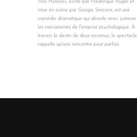
Nos Histoires, écrite par Frédérique Auger et
mise en scène par Giorgia Sinicorni, est une
comédie dramatique qui aborde avec justesse
les mécanismes de l'emprise psychologique. À
travers le destin de deux inconnus, le spectacle
rappelle qu'une rencontre peut parfois