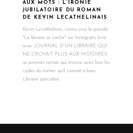
AUX MOTS : L’IRONIE
JUBILATOIRE DU ROMAN
DE KEVIN LECATHELINAIS
Kevin Lecathelinais, connu sous le pseudo
"Le libraire se cache" sur Instagram, livre
avec JOURNAL D’UN LIBRAIRE QUI
NE CROYAIT PLUS AUX HISTOIRES
un premier roman qui inverse avec brio les
codes du métier qu'il connaît si bien.
Libraire spécialisé